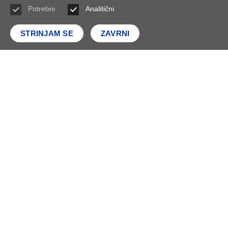
Potrebni
Analitični
STRINJAM SE
ZAVRNI
Polojnik (Himantopus himantopus)
Bobnarica (Botaurus stellaris)