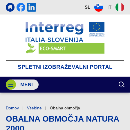
SL
IT
SPLETNI
IZOBRAŽEVALNI
PORTAL
MENI
PRI
Domov
|
Vsebine
|
Obalna območja
OBALNA OBMOČJA NATURA
2000