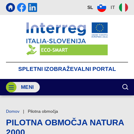
SL
IT
SPLETNI
IZOBRAŽEVALNI
PORTAL
MENI
PRI
Domov
|
Pilotna območja
PILOTNA OBMOČJA NATURA
2000