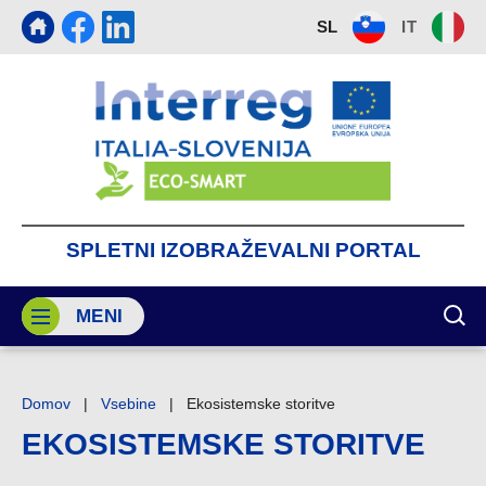
SL
IT
SPLETNI
IZOBRAŽEVALNI
PORTAL
MENI
PRI
Domov
|
Vsebine
|
Ekosistemske storitve
EKOSISTEMSKE STORITVE