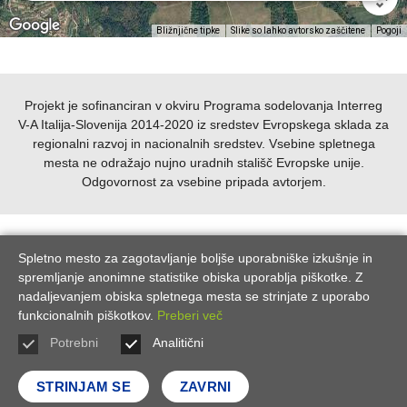
Bližnjične tipke
Slike so lahko avtorsko zaščitene
Pogoji
Projekt je sofinanciran v okviru Programa sodelovanja Interreg
V-A Italija-Slovenija 2014-2020 iz sredstev Evropskega sklada za
regionalni razvoj in nacionalnih sredstev.
Vsebine spletnega
mesta ne odražajo nujno uradnih stališč Evropske unije.
Odgovornost za vsebine pripada avtorjem.
Spletno mesto za zagotavljanje boljše uporabniške izkušnje in
spremljanje anonimne statistike obiska uporablja piškotke. Z
nadaljevanjem obiska spletnega mesta se strinjate z uporabo
funkcionalnih piškotkov.
Preberi več
Potrebni
Analitični
Pogoji uporabe
|
Zasebnost in piškotki
|
Kolofon
|
Kontakt
STRINJAM SE
ZAVRNI
® ZRS Koper 2026 | Izvedba
BOSKO