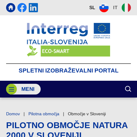
SL
IT
SPLETNI
IZOBRAŽEVALNI
PORTAL
MENI
PRI
Domov
|
Pilotna območja
|
Območje v Sloveniji
PILOTNO OBMOČJE NATURA
2000 V SLOVENIJI