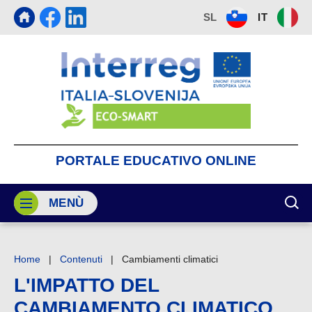
SL
IT
PORTALE
EDUCATIVO
ONLINE
MENÙ
MOS
Home
|
Contenuti
|
Cambiamenti climatici
L'IMPATTO DEL
CAMBIAMENTO CLIMATICO