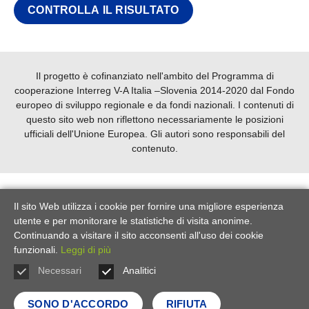
CONTROLLA IL RISULTATO
Il progetto è cofinanziato nell'ambito del Programma di
cooperazione Interreg V-A Italia –Slovenia 2014-2020 dal Fondo
europeo di sviluppo regionale e da fondi nazionali.
I contenuti di
questo sito web non riflettono necessariamente le posizioni
ufficiali dell'Unione Europea. Gli autori sono responsabili del
contenuto.
Il sito Web utilizza i cookie per fornire una migliore esperienza
utente e per monitorare le statistiche di visita anonime.
Continuando a visitare il sito acconsenti all'uso dei cookie
funzionali.
Leggi di più
Necessari
Analitici
Condizioni d’uso
|
Privacy e cookie
|
Colofone
|
Contatto
SONO D'ACCORDO
RIFIUTA
® ZRS Koper 2026 | Sviluppo
BOSKO