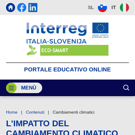
SL
IT
PORTALE
EDUCATIVO
ONLINE
MENÙ
MOS
Home
|
Contenuti
|
Cambiamenti climatici
L'IMPATTO DEL
CAMBIAMENTO CLIMATICO